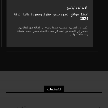
الادوات والبرامج
افضل مواقع الصور بدون حقوق وبجودة عالية الدقة
2024
الكثير من المدونين المبتدئين عندما يحتاج إلى إضافة صور لمقالاتهم،
يلجئون إلى البحث عن الصور في محرك البحث جوجل، وهذه الطريقة
ليست فعالة، وقد...
التصنيفات
0
آراء وتجارب