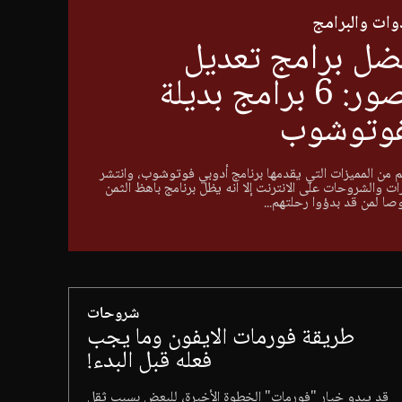
دوات والبرامج
ضل برامج تعديل
الصور: 6 برامج بديلة
فوتوشوب
م من المميزات التي يقدمها برنامج أدوبي فوتوشوب، وانتشر
ات والشروحات على الانترنت إلا انه يظل برنامج باهظ الثمن
 لمن قد بدؤوا رحلتهم...
شروحات
طريقة فورمات الايفون وما يجب
فعله قبل البدء!
قد يبدو خيار "فورمات" الخطوة الأخيرة، للبعض بسبب ثقل