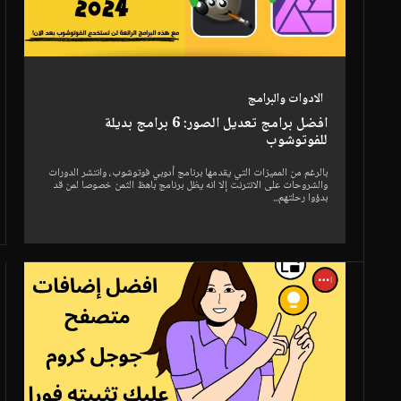
الادوات والبرامج
افضل برامج تعديل الصور: 6 برامج بديلة
للفوتوشوب
بالرغم من المميزات التي يقدمها برنامج أدوبي فوتوشوب، وانتشر الدورات
والشروحات على الانترنت إلا انه يظل برنامج باهظ الثمن خصوصا لمن قد
بدؤوا رحلتهم...