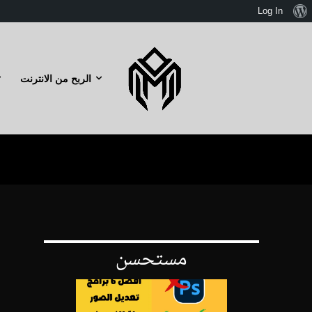
نبذة
Log In
عن
ووردبريس
الربح من الانترنت
Search
مستحسن