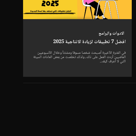
الادوات والبرامج
افضل 7 تطبيقات لزيادة الانتاجية 2025
في الفترة الأخيرة أصبحت شخصا مسوفا ومشتتاً وخلال الأسبوعيين
الماضيين أردت العمل على ذلك، ولذلك تخلصت من بعض العادات السيئة
التي لا أعرف كيف...